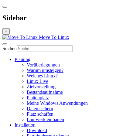
Sidebar
×
Move To Linux
Suchen
Planung
Vorüberlegungen
Warum umsteigen?
Welches Linux?
Linux Live
Zielvorstellung
Bestandsaufnahme
Plattenplatz
Meine Windows Anwendungen
Daten sichern
Platz schaffen
Laufwerk einbauen
Installation
Download
Partitionierung planen