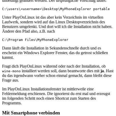
unbedingt geändert werden. Der ursprüngliche Vorschlag lautet:
C:\users\<username>\Desktop\MyPhoneExplorer portable
Unter PlayOnLinux ist das aber kein Verzeichnis im virtuellen
Laufwerk, sondern wird auf das Linux Desktopverzeichnis des
Benutzers umgelenkt. Und dort will ich die Installation nicht haben.
Ändere den Pfad also, z.B. nach
C:\Program Files\MyPhoneExplorer
Dann läuft die Installation in Sekundenschnelle durch und es
erscheint ein Windows Explorer Fenster, das du getrost schließen
kannst.
Fragt dich PlayOnLinux während oder nach der Installation, ob
installiert werden soll, dann beantworte dies mit
ja
. Hast
wine-mono
du das irgendwann vorher schon einmal gemacht, dann bleibt diese
Frage aus.
Im PlayOnLinux Installationsfenster ist mittlerweile eine
Fehlermeldung erschienen. Die ignorierst du erst mal und erzeugst
im folgenden Schritt noch einen Shortcut zum Starten des
Programms.
Mit Smartphone verbinden