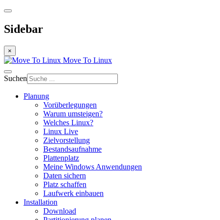
Sidebar
×
Move To Linux
Suchen
Planung
Vorüberlegungen
Warum umsteigen?
Welches Linux?
Linux Live
Zielvorstellung
Bestandsaufnahme
Plattenplatz
Meine Windows Anwendungen
Daten sichern
Platz schaffen
Laufwerk einbauen
Installation
Download
Partitionierung planen