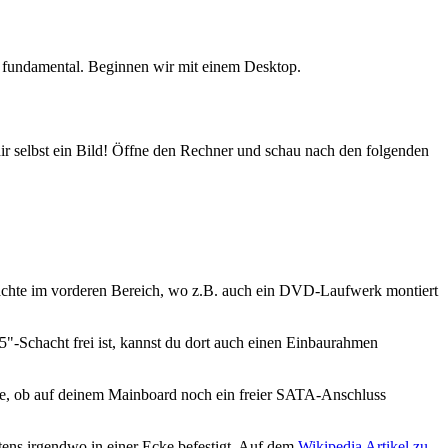
h fundamental. Beginnen wir mit einem Desktop.
ir selbst ein Bild! Öffne den Rechner und schau nach den folgenden
hächte im vorderen Bereich, wo z.B. auch ein DVD-Laufwerk montiert
5"-Schacht frei ist, kannst du dort auch einen Einbaurahmen
rüfe, ob auf deinem Mainboard noch ein freier SATA-Anschluss
tens irgendwo in einer Ecke befestigt. Auf dem
Wikipedia Artikel zu