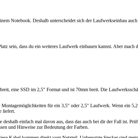
n einem Notebook. Deshalb unterscheidet sich der Laufwerkseinbau auc
latz sein, dass du ein weiteres Laufwerk einbauen kannst. Aber mach d
 breit, eine SSD im 2,5" Format und ist 70mm breit. Die Laufwerkssc
ge Montagemöglichkeiten für ein 3,5" oder 2,5" Laufwerk. Wenn ein 5,2
liefert.
deshalb einfach mal davon aus, dass das auch bei dir der Fall ist. P
sen und Hinweise zur Bedeutung der Farben.
Diese Kabel kommen direkt vom Netzteil. Unbenutzte Stecker sind meis