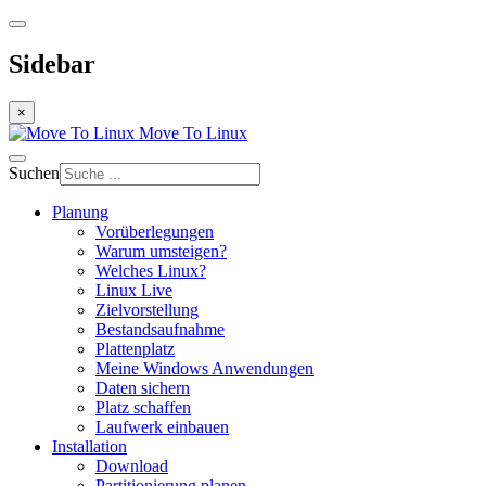
Sidebar
×
Move To Linux
Suchen
Planung
Vorüberlegungen
Warum umsteigen?
Welches Linux?
Linux Live
Zielvorstellung
Bestandsaufnahme
Plattenplatz
Meine Windows Anwendungen
Daten sichern
Platz schaffen
Laufwerk einbauen
Installation
Download
Partitionierung planen