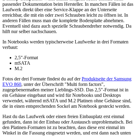
passender Dokumentation beim Hersteller. In manchen Fällen ist das
Laufwerk direkt über eine Service-Klappe an der Unterseite
erreichbar, die mit ein oder zwei Schrauben leicht zu öffnen ist. In
anderen Fällen muss man die komplette Bodenplatte abnehmen.
Eventuell sind dazu auch spezielle Schraubendreher notwendig. Da
hilft nur selber nachschauen.
In Notebooks werden typischerweise Laufwerke in drei Formaten
verbaut:
2,5"-Format
mSATA
M.2
Fotos der drei Formate findest du auf der
Produktseite der Samsung
EVO 860
, unter der Überschrift "Multi form factors",
zugegebenermaßen meiner Lieblings-SSD. Das 2,5"-Format ist in
ein Gehäuse eingebaut und wird für Notebooks und Desktops
verwendet, während mSATA und M.2 Platinen ohne Gehäuse sind,
die in einen entsprechenden Sockel am Notebook gesteckt werden.
Hast du das Laufwerk oder einen freien Einbauplatz erst einmal
gefunden, dann ist der Einbau oder Austausch unproblematisch. Bei
den Platinen-Formaten ist zu beachten, dass diese erst einmal im
Winkel in die Fassung eingesetzt werden, und erst dann nach unten