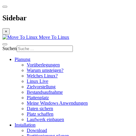
Sidebar
×
Move To Linux
Suchen
Planung
Vorüberlegungen
Warum umsteigen?
Welches Linux?
Linux Live
Zielvorstellung
Bestandsaufnahme
Plattenplatz
Meine Windows Anwendungen
Daten sichern
Platz schaffen
Laufwerk einbauen
Installation
Download
Partitionierung planen